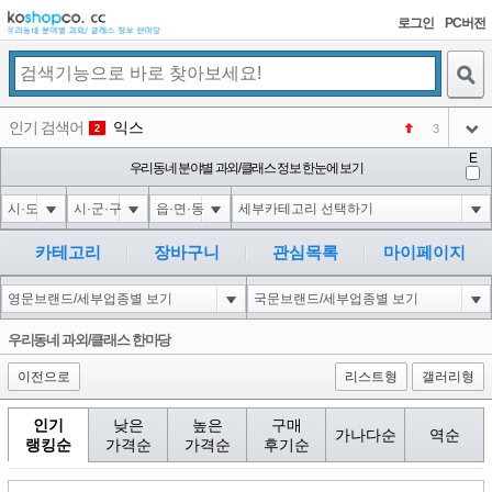
로그인
PC버전
검색
인기 검색어
익스
3
2
아이콘
E
미끄럼방지
우리동네 분야별 과외/클래스 정보 한눈에 보기
NEW
3
아이콘
대성설렁탕
-16
4
아이콘
대성
1
5
카테고리
장바구니
관심목록
마이페이지
아이콘
강남면옥
NEW
6
아이콘
코샵
NEW
1
우리동네 과외/클래스 한마당
아이콘
이전으로
리스트형
갤러리형
인기
낮은
높은
구매
가나다순
역순
랭킹순
가격순
가격순
후기순