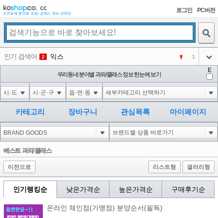
로그인
PC버전
검색
인기 검색어
익스
3
2
아이콘
E
미끄럼방지
우리동네 분야별 과외/클래스 정보 한눈에 보기
NEW
3
아이콘
대성설렁탕
-16
4
아이콘
대성
1
5
카테고리
장바구니
관심목록
마이페이지
아이콘
강남면옥
NEW
6
아이콘
코샵
NEW
1
베스트 과외/클래스
아이콘
이전으로
리스트형
갤러리형
인기랭킹순
낮은가격순
높은가격순
구매후기순
온라인 체인점(가맹점) 분양순서(필독)