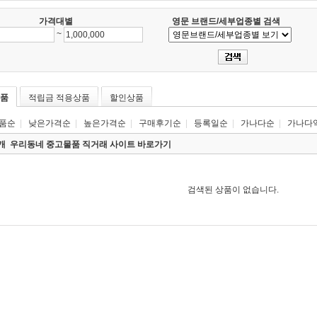
가격대별
영문 브랜드/세부업종별 검색
~
품
적립금 적용상품
할인상품
품순
|
낮은가격순
|
높은가격순
|
구매후기순
|
등록일순
|
가나다순
|
가나다
0개
우리동네 중고물품 직거래 사이트 바로가기
검색된 상품이 없습니다.