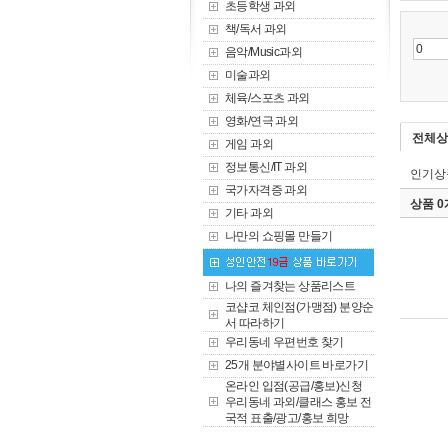
초등학생 과외
책/독서 과외
음악/Music과외
미술과외
체육/스포츠 과외
영화/연극 과외
전체상
게임 과외
정보통신/IT 과외
인기상
국가자격증 과외
상품 
기타 과외
나만의 쇼핑몰 만들기
나의 즐겨찾는 상품리스트
코샵코 체인점(가맹점) 분양순
서 따라하기
우리동네 우편번호 찾기
25개 분야별사이트 바로가기
온라인 입점(공급/홍보)신청
우리동네 과외/클래스 홍보 전
국적 표출/광고/홍보 희망