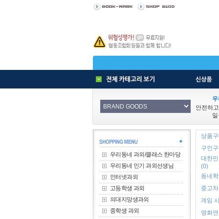
우
안전하고
일
상품구매
구인구직
우리동네 과외/클래스 한마당
대한민
우리동네 인기 과외선생님
(0)
동네학원
인터넷과외
고등학생 과외
중고차 
의대지망생과외
게임 사
중학생 과외
영화연극