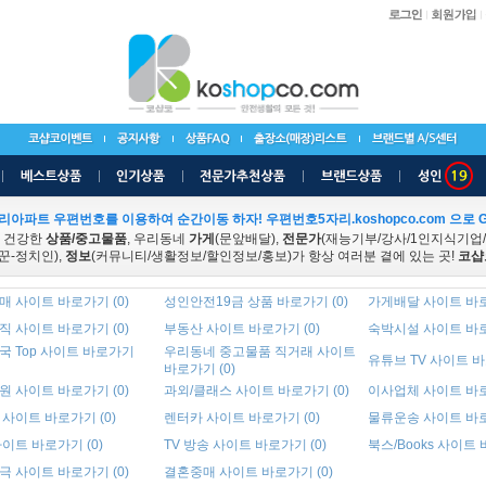
리아파트 우편번호를 이용하여 순간이동 하자! 우편번호5자리.koshopco.com 으로 G
 건강한
상품/중고물품
, 우리동네
가게
(문앞배달),
전문가
(재능기부/강사/1인지식기업
꾼-정치인),
정보
(커뮤니티/생활정보/할인정보/홍보)가 항상 여러분 곁에 있는 곳!
코샵
 사이트 바로가기 (0)
성인안전19금 상품 바로가기 (0)
가게배달 사이트 바로
 사이트 바로가기 (0)
부동산 사이트 바로가기 (0)
숙박시설 사이트 바로
국 Top 사이트 바로가기
우리동네 중고물품 직거래 사이트
유튜브 TV 사이트 바
바로가기 (0)
 사이트 바로가기 (0)
과외/클래스 사이트 바로가기 (0)
이사업체 사이트 바로
사이트 바로가기 (0)
렌터카 사이트 바로가기 (0)
물류운송 사이트 바로
이트 바로가기 (0)
TV 방송 사이트 바로가기 (0)
북스/Books 사이트 
 사이트 바로가기 (0)
결혼중매 사이트 바로가기 (0)