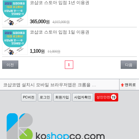
코샵코 스토아 입점 1년 이용권
365,000
원
4,015,000원
코샵코 스토아 입점 1일 이용권
1,100
원
11,000원
이전
1
다음
코샵코앱 설치시 모바일 브라우저앱은 크롬을 권장합니다^^
맨위로
PC버전
로그인
회원가입
사업자확인
성인안전