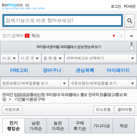
로그인
PC버전
검색
인기 검색어
익스
3
2
아이콘
E
미끄럼방지
우리동네 분야별 과외/클래스 정보 한눈에 보기
NEW
3
아이콘
대성설렁탕
-16
4
아이콘
대성
1
5
카테고리
장바구니
관심목록
마이페이지
아이콘
강남면옥
NEW
6
아이콘
코샵
NEW
1
온라인 입점(공급/홍보)신청 우리동네 과외/클래스 홍보 전국적 표출/광고/홍보 희
아이콘
망
>
기간별 이용권 구매
이전으로
리스트형
갤러리형
인기
낮은
높은
구매
가나다순
역순
랭킹순
가격순
가격순
후기순