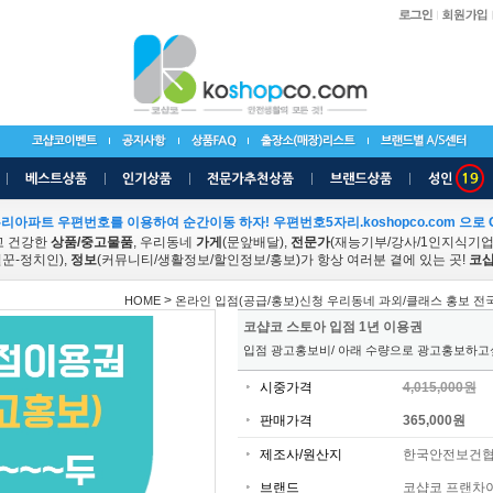
리아파트 우편번호를 이용하여 순간이동 하자! 우편번호5자리.koshopco.com 으로 G
고 건강한
상품/중고물품
, 우리동네
가게
(문앞배달),
전문가
(재능기부/강사/1인지식기
꾼-정치인),
정보
(커뮤니티/생활정보/할인정보/홍보)가 항상 여러분 곁에 있는 곳!
코샵
>
HOME
온라인 입점(공급/홍보)신청 우리동네 과외/클래스 홍보 전
코샵코 스토아 입점 1년 이용권
입점 광고홍보비/ 아래 수량으로 광고홍보하고싶
시중가격
4,015,000원
판매가격
365,000원
제조사/원산지
한국안전보건협
브랜드
코샵코 프랜차