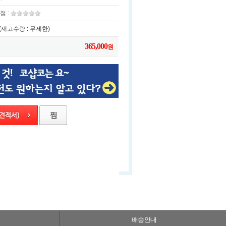
점 :
(재고수량 : 무제한)
365,000
원
배송안내