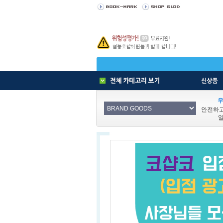
우
안전하
일