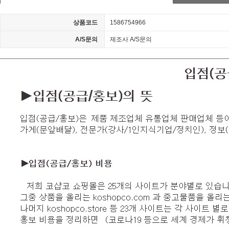
상품코드
1586754966
A/S문의
제조사 A/S문의