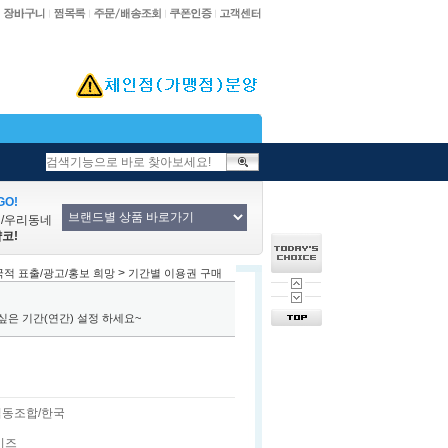
O!
업/우리동네
코!
>
국적 표출/광고/홍보 희망
기간별 이용권 구매
은 기간(연간) 설정 하세요~
동조합/한국
이즈