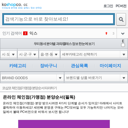
로그인
PC버전
검색
인기 검색어
익스
3
2
아이콘
E
미끄럼방지
우리동네 분야별 과외/클래스 정보 한눈에 보기
NEW
3
아이콘
대성설렁탕
-16
4
아이콘
대성
1
5
카테고리
장바구니
관심목록
마이페이지
아이콘
강남면옥
NEW
6
아이콘
코샵
NEW
1
코샵코 체인점(가맹점) 분양순서 따라하기
아이콘
온라인 체인점(가맹점) 분양순서(필독)
온라인 체인점(가맹점) 분양 받으시려면 4가지 단계별 순서가 있어요! 아래에서 사이트
클릭하여 이동하세요! 세번째 운영권 구매는 PC/모바일 모두 가능하지만 나머지는 모바
일에서 볼때 PC버전으로 바꿔서 보시면 됩니다!